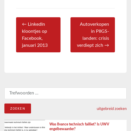
← LinkedIn
Autoverkopen
kloontjes op
in PIIGS-
Facebook,
landen: crisis
januari 2013
verdiept zich →
Zoeken naar:
uitgebreid zoeken
Was 8vance technisch failliet? Is UWV
engelbewaarder?