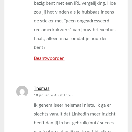
bezig bent met een IRL vergelijking. Hoe
zou jij het vinden als je huisbaas ineens
de sticker met “geen ongeadresseerd
reclamedrukwerk” van jouw brievenbus
haalt, alleen maar omdat je huurder
bent?
Beantwoorden
Thomas
says:
18 januari 2013 at 15:23
Ik generaliseer helemaal niets. Ik ga er
slechts vanuit dat Linkedin meer inzicht
heeft dan jij in het gebruik/nut/.succes
van features dan jij en ik ooit bij elkaar