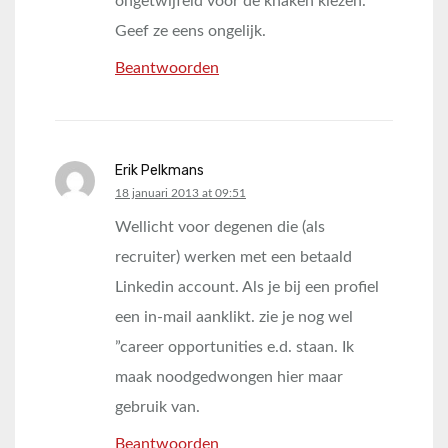
ongetwijfeld voor de knaken kiezen.
Geef ze eens ongelijk.
Beantwoorden
Erik Pelkmans
says:
18 januari 2013 at 09:51
Wellicht voor degenen die (als
recruiter) werken met een betaald
Linkedin account. Als je bij een profiel
een in-mail aanklikt. zie je nog wel
”career opportunities e.d. staan. Ik
maak noodgedwongen hier maar
gebruik van.
Beantwoorden