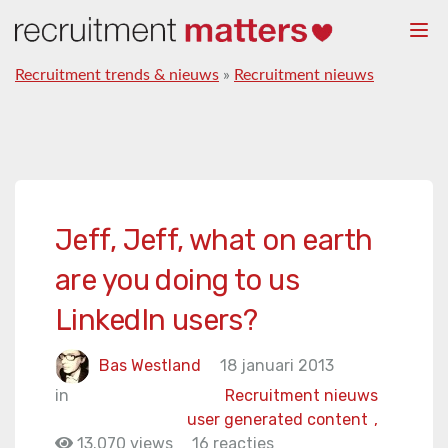
Togg
navi
Recruitment trends & nieuws
»
Recruitment nieuws
Jeff, Jeff, what on earth
are you doing to us
LinkedIn users?
Bas Westland
18 januari 2013
in
Recruitment nieuws
user generated content
,
13.070 views
16 reacties