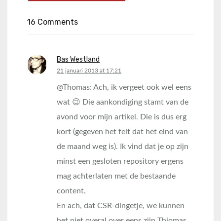
16 Comments
Bas Westland
says:
21 januari 2013 at 17:21
@Thomas: Ach, ik vergeet ook wel eens
wat 😉 Die aankondiging stamt van de
avond voor mijn artikel. Die is dus erg
kort (gegeven het feit dat het eind van
de maand weg is). Ik vind dat je op zijn
minst een gesloten repository ergens
mag achterlaten met de bestaande
content.
En ach, dat CSR-dingetje, we kunnen
het niet overal over eens zijn Thiomas.