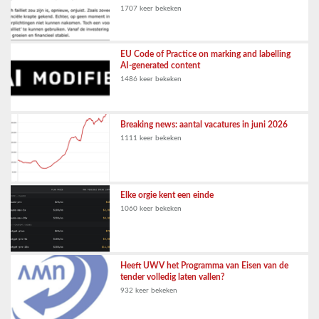
1707 keer bekeken
EU Code of Practice on marking and labelling
AI-generated content
1486 keer bekeken
Breaking news: aantal vacatures in juni 2026
1111 keer bekeken
Elke orgie kent een einde
1060 keer bekeken
Heeft UWV het Programma van Eisen van de
tender volledig laten vallen?
932 keer bekeken