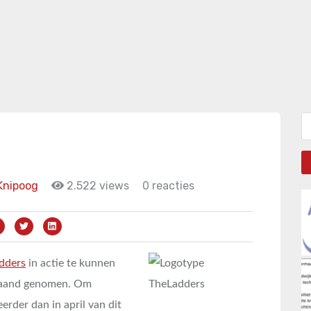
Zo
Knipoog
2.522 views
0 reacties
dders
in actie te kunnen
 maand genomen. Om
eerder dan in april van dit