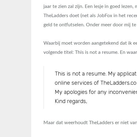
jaar te zien zal zijn. Een lesje in goed leze
TheLadders doet (net als JobFox in het rec
geld te ontfutselen. Onder meer door mij te 
Waarbij moet worden aangetekend dat ik e
volgende titel: This is not a resume. En waar
This is not a resume. My applicatio
online services of TheLadders.c
My apologies for any inconvenie
Kind regards,
Maar dat weerhoudt TheLadders er niet van 