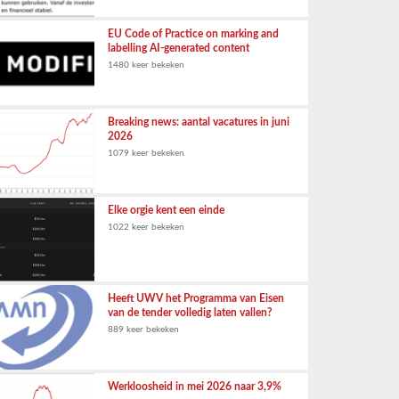
EU Code of Practice on marking and
labelling AI-generated content
1480 keer bekeken
Breaking news: aantal vacatures in juni
2026
1079 keer bekeken
Elke orgie kent een einde
1022 keer bekeken
Heeft UWV het Programma van Eisen
van de tender volledig laten vallen?
889 keer bekeken
Werkloosheid in mei 2026 naar 3,9%