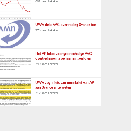
802 keer bekeken
UWV dekt AVG overtreding 8vance toe
776 keer bekeken
Het AP loket voor grootschalige AVG-
overtredingen is permanent gesloten
740 keer bekeken
UWV zegt niets van normbrief van AP
aan 8vance af te weten
719 keer bekeken