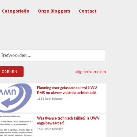
Categorieën
Onze Bloggers
Contact
eken naar:
uitgebreid zoeken
Planning voor gefaseerde uitrol UWV
BMS nu alweer volstrekt achterhaald
1886 keer bekeken
Was 8vance technisch failliet? Is UWV
engelbewaarder?
1670 keer bekeken