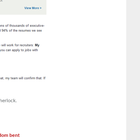
herlock.
 dom bent