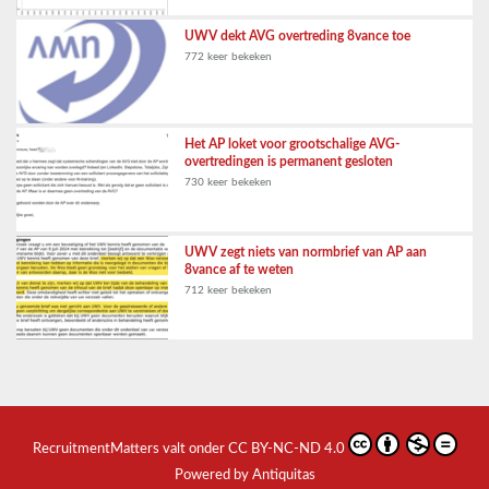
UWV dekt AVG overtreding 8vance toe
772 keer bekeken
Het AP loket voor grootschalige AVG-
overtredingen is permanent gesloten
730 keer bekeken
UWV zegt niets van normbrief van AP aan
8vance af te weten
712 keer bekeken
RecruitmentMatters
valt onder
CC BY-NC-ND 4.0
Powered by Antiquitas