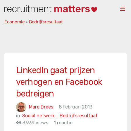
Togg
navi
Economie
»
Bedrijfsresultaat
LinkedIn gaat prijzen
verhogen en Facebook
bedreigen
Marc Drees
8 februari 2013
in
Social netwerk
,
Bedrijfsresultaat
3.939 views
1 reactie