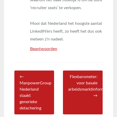
waarom het vaak moeilijk is om de dure
‘recruiter seats’ te verkopen.
Mooi dat Nederland het hoogste aantal
LinkedIN’ers heeft, zo heeft het dus ook
meteen z’n nadeel.
Beantwoorden
←
Flexbarometer:
ManpowerGroup
voor basale
Nederland
arbeidsmarktinformatie
staakt
→
generieke
detachering