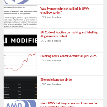
Was 8vance technisch failliet? Is UWV
engelbewaarder?
1629 keer bekeken
EU Code of Practice on marking and labelling
AI-generated content
1470 keer bekeken
Breaking news: aantal vacatures in juni 2026
1046 keer bekeken
Elke orgie kent een einde
1000 keer bekeken
Heeft UWV het Programma van Eisen van de