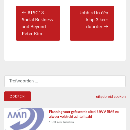
← #TSC13
Jobbird in één
Social Business
klap 3 keer
and Beyond –
duurder →
Peter Kim
Zoeken naar:
uitgebreid zoeken
Planning voor gefaseerde uitrol UWV BMS nu
alweer volstrekt achterhaald
1853 keer bekeken