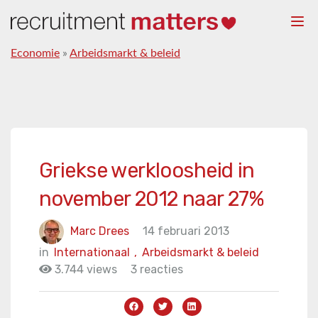
Togg
navi
Economie
»
Arbeidsmarkt & beleid
Griekse werkloosheid in
november 2012 naar 27%
Marc Drees
14 februari 2013
in
Internationaal
,
Arbeidsmarkt & beleid
3.744 views
3 reacties