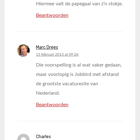
Hiermee valt de papegaai van z’n stokje.
Beantwoorden
Marc Drees
says:
15 februari 2013 at 09:26
Die voorspelling is al wat vaker gedaan,
maar voorlopig is Jobbird met afstand
de grootste vacaturesite van
Nederland.
Beantwoorden
Charles