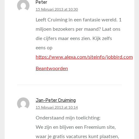
Peter
says:
15 februari 2013 at 10:30
Leeft Cruiming in een fantasie wereld. 1
miljoen bezoekers per maand? Laat ons
die cijfers maar eens zien. Kijk zelfs
eens op
https://www.alexa.com/siteinfo/jobbird.com
Beantwoorden
Jan-Peter Cruiming
says:
15 februari 2013 at 10:14
Onderstaand mijn toelichting:
We zijn en blijven een Freemium site,
waar je gratis vacatures kunt plaatsen,