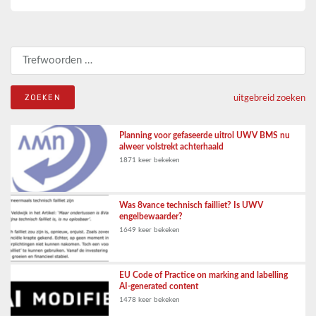
Zoeken naar:
uitgebreid zoeken
Planning voor gefaseerde uitrol UWV BMS nu
alweer volstrekt achterhaald
1871 keer bekeken
Was 8vance technisch failliet? Is UWV
engelbewaarder?
1649 keer bekeken
EU Code of Practice on marking and labelling
AI-generated content
1478 keer bekeken