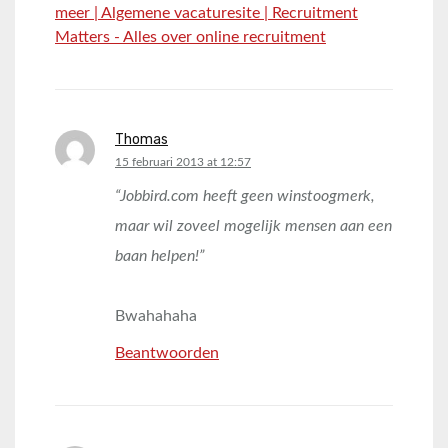
meer | Algemene vacaturesite | Recruitment
Matters - Alles over online recruitment
Thomas
says:
15 februari 2013 at 12:57
“Jobbird.com heeft geen winstoogmerk,
maar wil zoveel mogelijk mensen aan een
baan helpen!”
Bwahahaha
Beantwoorden