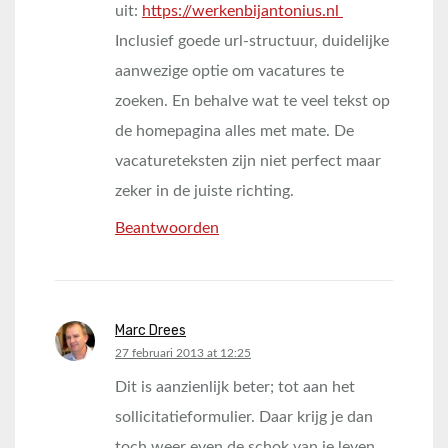
uit:
https://werkenbijantonius.nl
Inclusief goede url-structuur, duidelijke
aanwezige optie om vacatures te
zoeken. En behalve wat te veel tekst op
de homepagina alles met mate. De
vacatureteksten zijn niet perfect maar
zeker in de juiste richting.
Beantwoorden
Marc Drees
says:
27 februari 2013 at 12:25
Dit is aanzienlijk beter; tot aan het
sollicitatieformulier. Daar krijg je dan
toch weer even de schok van je leven…