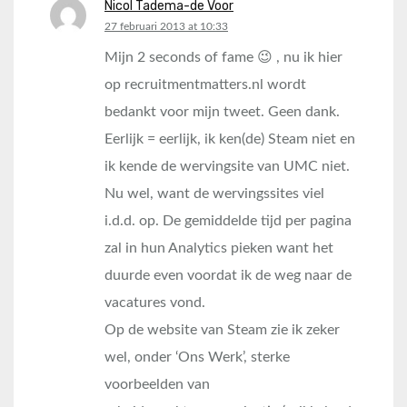
Nicol Tadema-de Voor
says:
27 februari 2013 at 10:33
Mijn 2 seconds of fame 😉 , nu ik hier
op recruitmentmatters.nl wordt
bedankt voor mijn tweet. Geen dank.
Eerlijk = eerlijk, ik ken(de) Steam niet en
ik kende de wervingsite van UMC niet.
Nu wel, want de wervingssites viel
i.d.d. op. De gemiddelde tijd per pagina
zal in hun Analytics pieken want het
duurde even voordat ik de weg naar de
vacatures vond.
Op de website van Steam zie ik zeker
wel, onder ‘Ons Werk’, sterke
voorbeelden van