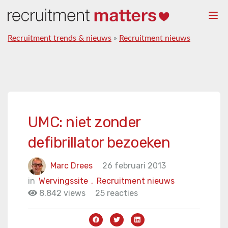
Togg
navi
Recruitment trends & nieuws
»
Recruitment nieuws
UMC: niet zonder
defibrillator bezoeken
Marc Drees
26 februari 2013
in
Wervingssite
,
Recruitment nieuws
8.842 views
25 reacties