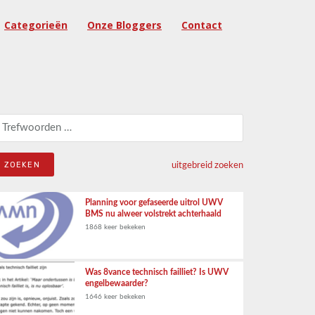
Categorieën
Onze Bloggers
Contact
eken naar:
uitgebreid zoeken
Planning voor gefaseerde uitrol UWV
BMS nu alweer volstrekt achterhaald
1868 keer bekeken
Was 8vance technisch failliet? Is UWV
engelbewaarder?
1646 keer bekeken