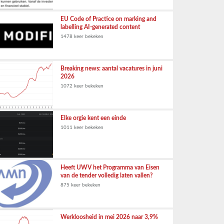
EU Code of Practice on marking and
labelling AI-generated content
1478 keer bekeken
Breaking news: aantal vacatures in juni
2026
1072 keer bekeken
Elke orgie kent een einde
1011 keer bekeken
Heeft UWV het Programma van Eisen
van de tender volledig laten vallen?
875 keer bekeken
Werkloosheid in mei 2026 naar 3,9%