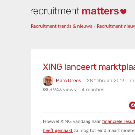
Recruitment trends & nieuws
»
Recruitment nieu
XING lanceert marktplaa
Marc Drees
28 februari 2013
in
3.943 views
4 reacties
Hoewel XING vandaag haar
financiele resu
heeft gemaakt
zal nog tot eind maart moet