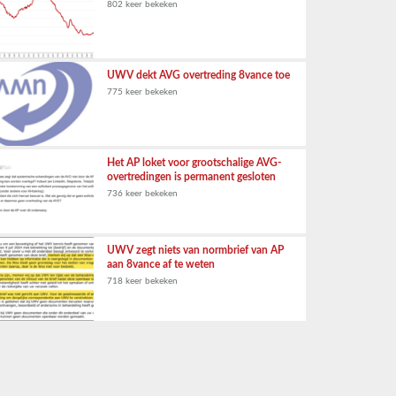
802 keer bekeken
UWV dekt AVG overtreding 8vance toe
775 keer bekeken
Het AP loket voor grootschalige AVG-
overtredingen is permanent gesloten
736 keer bekeken
UWV zegt niets van normbrief van AP
aan 8vance af te weten
718 keer bekeken