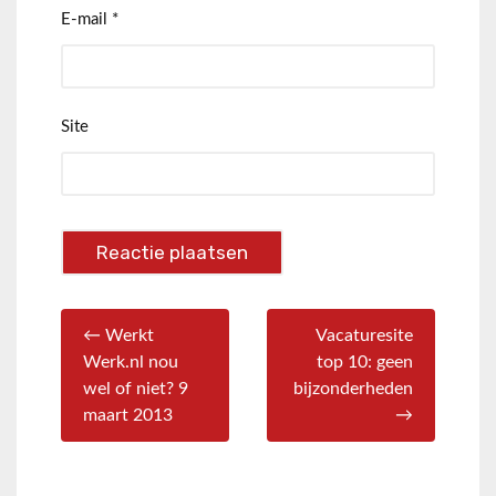
E-mail
*
Site
← Werkt
Vacaturesite
Werk.nl nou
top 10: geen
wel of niet? 9
bijzonderheden
maart 2013
→