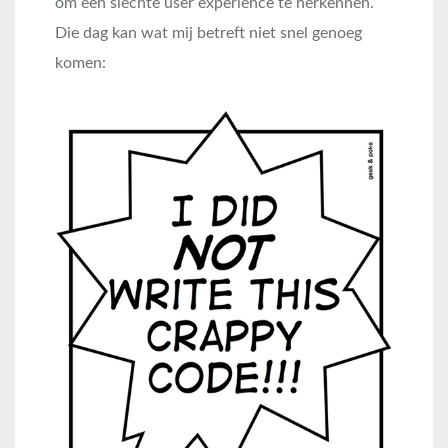
om een slechte user experience te herkennen.
Die dag kan wat mij betreft niet snel genoeg
komen: