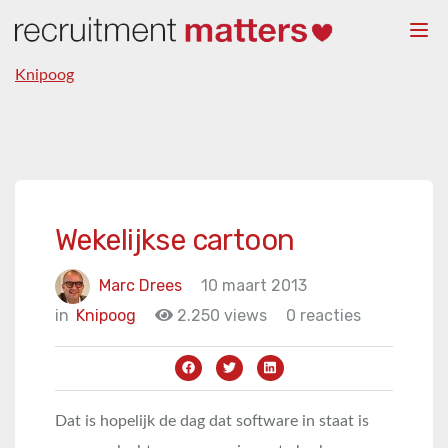
Togg
navi
Knipoog
Wekelijkse cartoon
Marc Drees
10 maart 2013
in
Knipoog
2.250 views
0 reacties
Dat is hopelijk de dag dat software in staat is