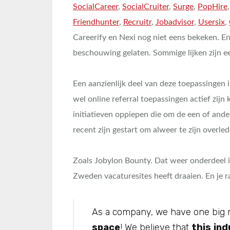
SocialCareer
,
SocialCruiter
,
Surge
,
PopHire
Friendhunter
,
Recruitr
,
Jobadvisor
,
Usersix
,
Careerify en Nexi nog niet eens bekeken. E
beschouwing gelaten. Sommige lijken zijn 
Een aanzienlijk deel van deze toepassingen
wel online referral toepassingen actief zijn
initiatieven oppiepen die om de een of ander
recent zijn gestart om alweer te zijn overled
Zoals Jobylon Bounty. Dat weer onderdeel i
Zweden vacaturesites heeft draaien. En je r
As a company, we have one big 
space
! We believe that
this
ind