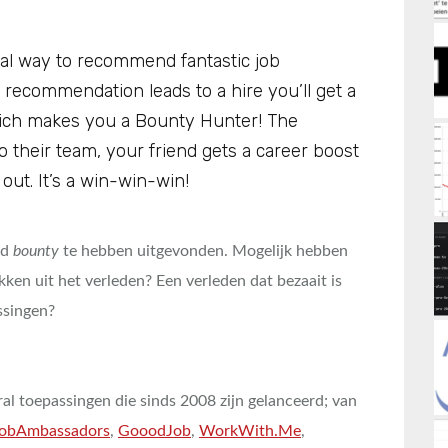
ial way to recommend fantastic job
a recommendation leads to a hire you’ll get a
which makes you a Bounty Hunter! The
their team, your friend gets a career boost
out. It’s a win-win-win!
rd
bounty
te hebben uitgevonden. Mogelijk hebben
kken uit het verleden? Een verleden dat bezaait is
ssingen?
rral toepassingen die sinds 2008 zijn gelanceerd; van
obAmbassadors
,
GooodJob
,
WorkWith.Me
,