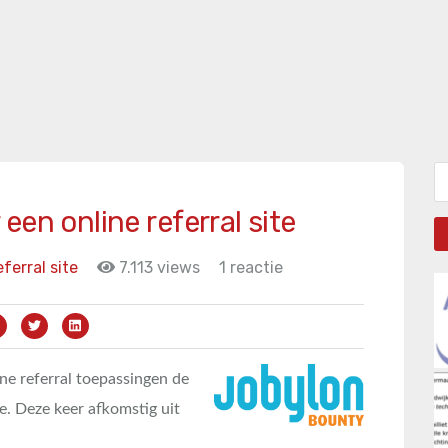
Zo
een online referral site
ferral site
7.113 views
1 reactie
ine referral toepassingen de
je. Deze keer afkomstig uit