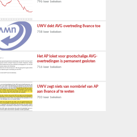
796 keer bekeken
UWV dekt AVG overtreding 8vance toe
758 keer bekeken
Het AP loket voor grootschalige AVG-
overtredingen is permanent gesloten
716 keer bekeken
UWV zegt niets van normbrief van AP
aan 8vance af te weten
703 keer bekeken