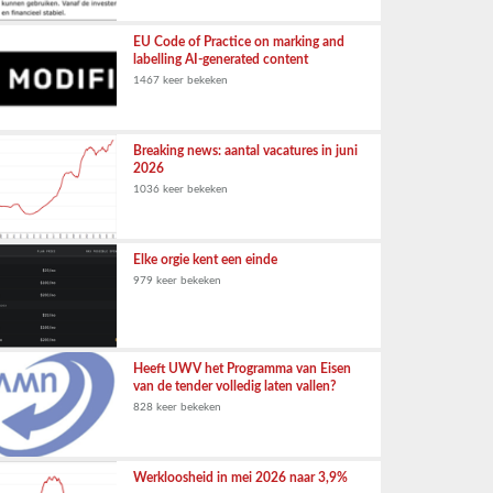
EU Code of Practice on marking and
labelling AI-generated content
1467 keer bekeken
Breaking news: aantal vacatures in juni
2026
1036 keer bekeken
Elke orgie kent een einde
979 keer bekeken
Heeft UWV het Programma van Eisen
van de tender volledig laten vallen?
828 keer bekeken
Werkloosheid in mei 2026 naar 3,9%