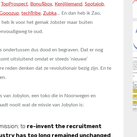
,
TopProspect
,
Bonu$box
,
Kenjijiemand
,
Spotajob
,
Gooozup
,
techTribe
,
Zubka
… En dan heb ik Zao,
n heb ik voor het gemak Jobster maar buiten
eenvoudigweg te oud.
 is ondertussen dus dood en begraven. Dat er nog
 komt uitsluitend omdat er steeds ‘nieuwe’
e reden denken dat ze revolutionair bezig zijn. En te
en.
s van Jobylon, een toko die in Noorwegen en
aadt nooit wat de missie van Jobylon is:
mission; to
re-invent the recruitment
ustry has too long remained unchanged