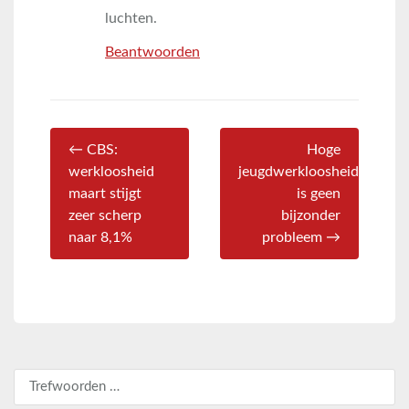
luchten.
Beantwoorden
← CBS:
Hoge
werkloosheid
jeugdwerkloosheid
maart stijgt
is geen
zeer scherp
bijzonder
naar 8,1%
probleem →
Zoeken naar: