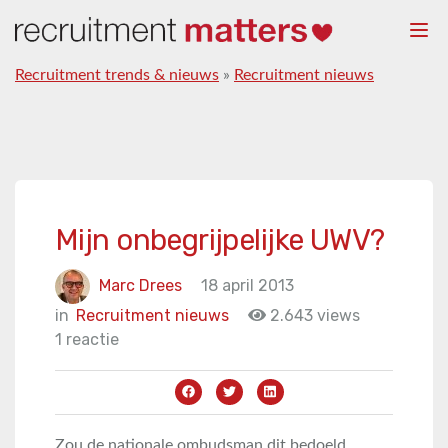
Togg
navi
Recruitment trends & nieuws
»
Recruitment nieuws
Mijn onbegrijpelijke UWV?
Marc Drees
18 april 2013
in
Recruitment nieuws
2.643 views
1 reactie
Zou de nationale ombudsman dit bedoeld