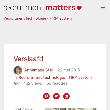
Togg
navi
Recruitment technologie
»
HRM system
Verslaafd
Annemarie Stel
22 mei 2013
in
Recruitment technologie
,
HRM system
11.432 views
36 reacties
Ooit heb ik