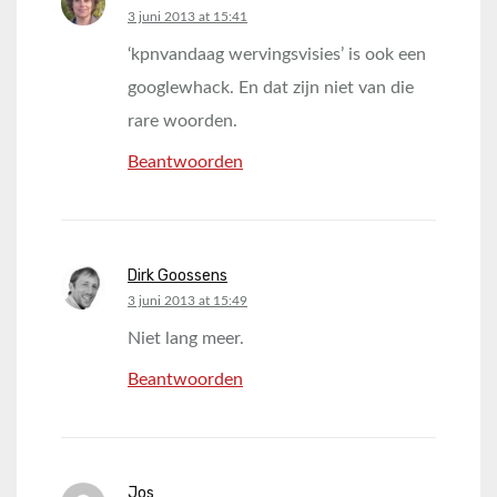
says:
3 juni 2013 at 15:41
‘kpnvandaag wervingsvisies’ is ook een
googlewhack. En dat zijn niet van die
rare woorden.
Beantwoorden
Dirk Goossens
says:
3 juni 2013 at 15:49
Niet lang meer.
Beantwoorden
Jos