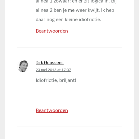
alinea 1 zowaar! en er zit logica in. Bij
alinea 2 ben je me weer kwijt. ik heb
daar nog een kleine idiofrictie.
Beantwoorden
Dirk Goossens
says:
23 mei 2013 at 17:07
Idiofrictie, briljant!
Beantwoorden