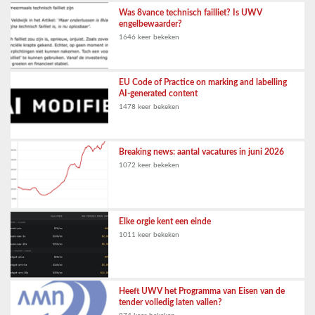
Was 8vance technisch failliet? Is UWV
engelbewaarder?
1646 keer bekeken
EU Code of Practice on marking and labelling
AI-generated content
1478 keer bekeken
Breaking news: aantal vacatures in juni 2026
1072 keer bekeken
Elke orgie kent een einde
1011 keer bekeken
Heeft UWV het Programma van Eisen van de
tender volledig laten vallen?