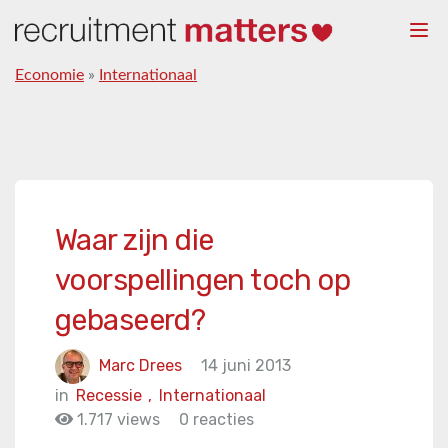
Togg
navi
Economie
»
Internationaal
Waar zijn die
voorspellingen toch op
gebaseerd?
Marc Drees
14 juni 2013
in
Recessie
,
Internationaal
1.717 views
0 reacties