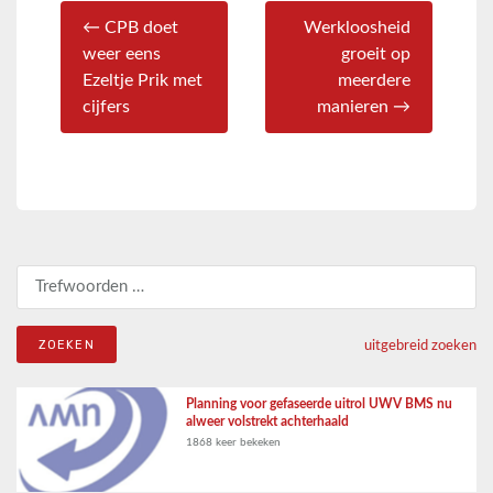
← CPB doet
Werkloosheid
weer eens
groeit op
Ezeltje Prik met
meerdere
cijfers
manieren →
Zoeken naar:
uitgebreid zoeken
Planning voor gefaseerde uitrol UWV BMS nu
alweer volstrekt achterhaald
1868 keer bekeken