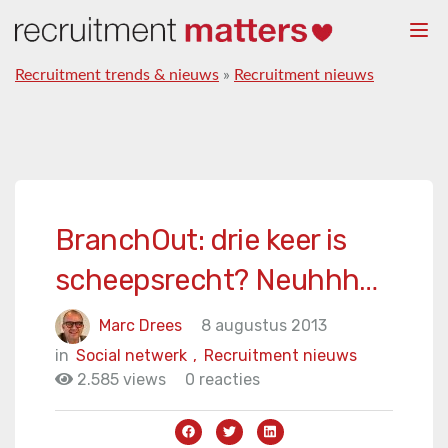
Togg
navi
Recruitment trends & nieuws
»
Recruitment nieuws
BranchOut: drie keer is
scheepsrecht? Neuhhh…
Marc Drees
8 augustus 2013
in
Social netwerk
,
Recruitment nieuws
2.585 views
0 reacties