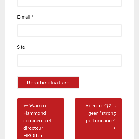
E-mail
*
Site
← Warren
Adecco: Q2 is
Hammond
geen “strong
commercieel
performance”
directeur
→
HROffice