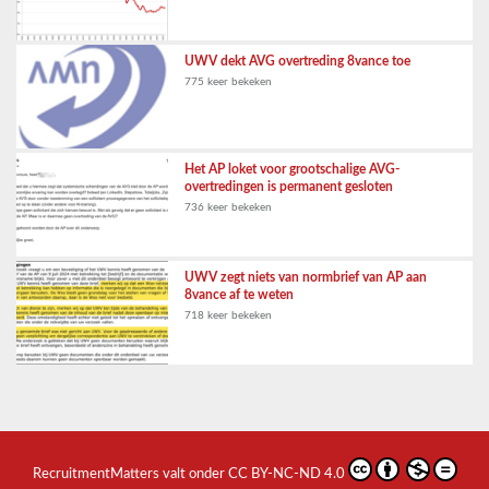
UWV dekt AVG overtreding 8vance toe
775 keer bekeken
Het AP loket voor grootschalige AVG-
overtredingen is permanent gesloten
736 keer bekeken
UWV zegt niets van normbrief van AP aan
8vance af te weten
718 keer bekeken
RecruitmentMatters
valt onder
CC BY-NC-ND 4.0