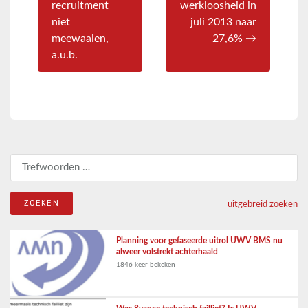
recruitment
werkloosheid in
niet
juli 2013 naar
meewaaien,
27,6% →
a.u.b.
Zoeken naar:
uitgebreid zoeken
Planning voor gefaseerde uitrol UWV BMS nu
alweer volstrekt achterhaald
1846 keer bekeken