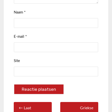
Naam
*
E-mail
*
Site
← Laat
Griekse