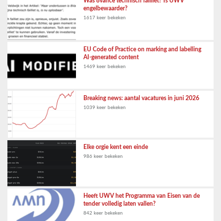
Was 8vance technisch failliet? Is UWV
engelbewaarder?
1617 keer bekeken
EU Code of Practice on marking and labelling
AI-generated content
1469 keer bekeken
Breaking news: aantal vacatures in juni 2026
1039 keer bekeken
Elke orgie kent een einde
986 keer bekeken
Heeft UWV het Programma van Eisen van de
tender volledig laten vallen?
842 keer bekeken