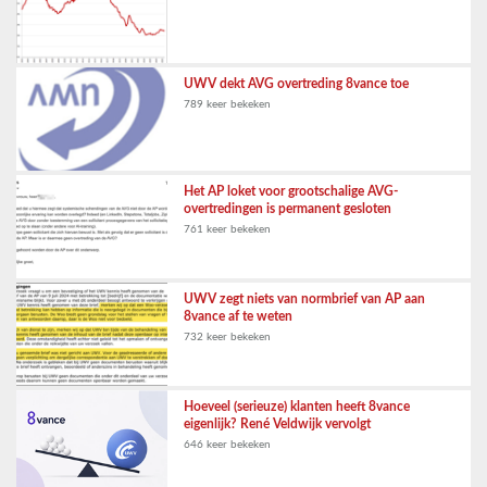
UWV dekt AVG overtreding 8vance toe
789 keer bekeken
Het AP loket voor grootschalige AVG-
overtredingen is permanent gesloten
761 keer bekeken
UWV zegt niets van normbrief van AP aan
8vance af te weten
732 keer bekeken
Hoeveel (serieuze) klanten heeft 8vance
eigenlijk? René Veldwijk vervolgt
646 keer bekeken