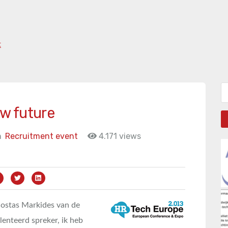
t
Zo
w future
n
Recruitment event
4.171 views
Costas Markides van de
enteerd spreker, ik heb