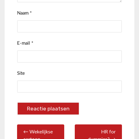
Naam
*
E-mail
*
Site
← Wekelijkse
HR for