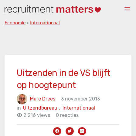
Togg
navi
Economie
»
Internationaal
Uitzenden in de VS blijft
op hoogtepunt
Marc Drees
3 november 2013
in
Uitzendbureau
,
Internationaal
2.216 views
0 reacties