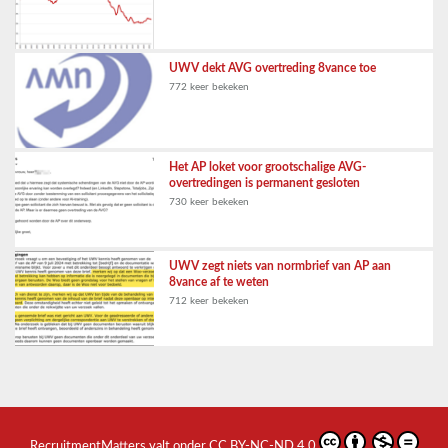
UWV dekt AVG overtreding 8vance toe
772 keer bekeken
Het AP loket voor grootschalige AVG-
overtredingen is permanent gesloten
730 keer bekeken
UWV zegt niets van normbrief van AP aan
8vance af te weten
712 keer bekeken
RecruitmentMatters
valt onder
CC BY-NC-ND 4.0