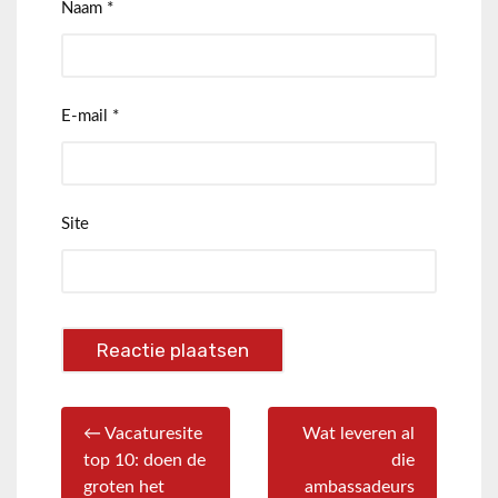
Naam
*
E-mail
*
Site
← Vacaturesite
Wat leveren al
top 10: doen de
die
groten het
ambassadeurs