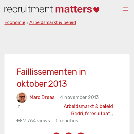
Togg
navi
Economie
»
Arbeidsmarkt & beleid
Faillissementen in
oktober 2013
Marc Drees
4 november 2013
in
Arbeidsmarkt & beleid
Bedrijfsresultaat
,
2.764 views
0 reacties