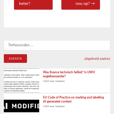
beter?
nou op? →
Zoeken naar:
uitgebreid zoeken
Was 8vance technisch failliet? Is UWV
engelbewaarder?
1683 keer bekeken
EU Code of Practice on marking and labelling
AI-generated content
1484 keer bekeken