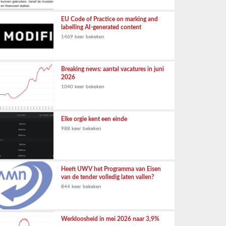
EU Code of Practice on marking and
labelling AI-generated content
1469 keer bekeken
Breaking news: aantal vacatures in juni
2026
1040 keer bekeken
Elke orgie kent een einde
988 keer bekeken
Heeft UWV het Programma van Eisen
van de tender volledig laten vallen?
844 keer bekeken
Werkloosheid in mei 2026 naar 3,9%