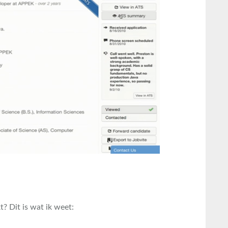
t? Dit is wat ik weet: