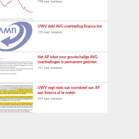
798 keer bekeken
UWV dekt AVG overtreding 8vance toe
770 keer bekeken
Het AP loket voor grootschalige AVG-
overtredingen is permanent gesloten
727 keer bekeken
UWV zegt niets van normbrief van AP
aan 8vance af te weten
709 keer bekeken