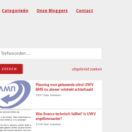
Categorieën
Onze Bloggers
Contact
eken naar:
uitgebreid zoeken
Planning voor gefaseerde uitrol UWV
BMS nu alweer volstrekt achterhaald
1847 keer bekeken
Was 8vance technisch failliet? Is UWV
engelbewaarder?
1618 keer bekeken