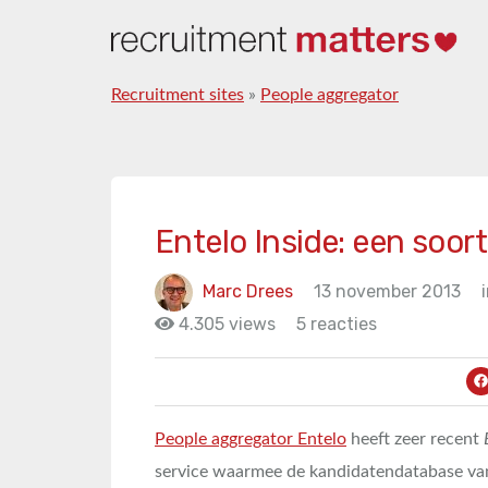
Recruitment sites
»
People aggregator
Entelo Inside: een soort
Marc Drees
13 november 2013
4.305 views
5 reacties
People aggregator Entelo
heeft zeer recent
service waarmee de kandidatendatabase va