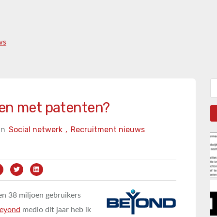
ws
Zo
nen met patenten?
in
Social netwerk
,
Recruitment nieuws
n 38 miljoen gebruikers
Beyond
medio dit jaar heb ik