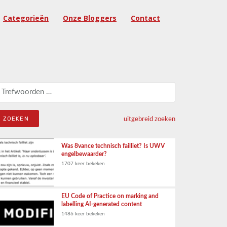
Categorieën
Onze Bloggers
Contact
eken naar:
uitgebreid zoeken
Was 8vance technisch failliet? Is UWV
engelbewaarder?
1707 keer bekeken
EU Code of Practice on marking and
labelling AI-generated content
1486 keer bekeken