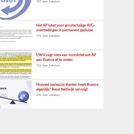
785 keer bekeken
Het AP loket voor grootschalige AVG-
overtredingen is permanent gesloten
756 keer bekeken
UWV zegt niets van normbrief van AP
aan 8vance af te weten
726 keer bekeken
Hoeveel (serieuze) klanten heeft 8vance
eigenlijk? René Veldwijk vervolgt
640 keer bekeken