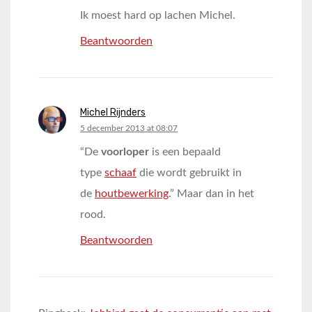
Ik moest hard op lachen Michel.
Beantwoorden
Michel Rijnders
says:
5 december 2013 at 08:07
“De
voorloper
is een bepaald
type
schaaf
die wordt gebruikt in
de
houtbewerking
.” Maar dan in het
rood.
Beantwoorden