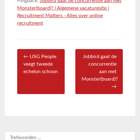
Pingback:
Jobbird gaat de concurrentie aan met
Monster(board)? | Algemene vacaturesite |
Recruitment Matters - Alles over online
recruitment
← USG People
Jobbird gaat de
veegt tweede
concurrentie
echelon schoon
aan met
Monster(board)?
→
Zoeken naar: