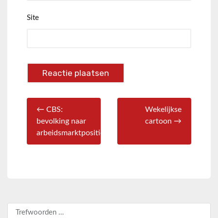
Site
← CBS:
Wekelijkse
bevolking naar
cartoon →
arbeidsmarktpositie
Zoeken naar: