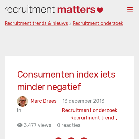
Togg
navi
Recruitment trends & nieuws
»
Recruitment onderzoek
Consumenten index iets
minder negatief
Marc Drees
13 december 2013
in
Recruitment onderzoek
Recruitment trend
,
3.477 views
0 reacties