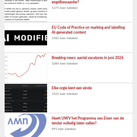
engelbewaarder?
1675 keer bekeken
EU Code of Practice on marking and labelling
AI-generated content
1482 keer bekeken
Breaking news: aantal vacatures in juni 2026
1084 keer bekeken
Elke orgie kent een einde
1026 keer bekeken
Heeft UWV het Programma van Eisen van de
tender volledig laten vallen?
895 keer bekeken