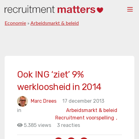
Togg
navi
Economie
»
Arbeidsmarkt & beleid
Ook ING ‘ziet’ 9%
werkloosheid in 2014
Marc Drees
17 december 2013
in
Arbeidsmarkt & beleid
Recruitment voorspelling
,
5.385 views
3 reacties