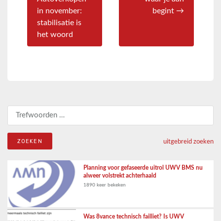
in november:
begint →
stabilisatie is
het woord
Zoeken naar:
uitgebreid zoeken
Planning voor gefaseerde uitrol UWV BMS nu
alweer volstrekt achterhaald
1890 keer bekeken
Was 8vance technisch failliet? Is UWV