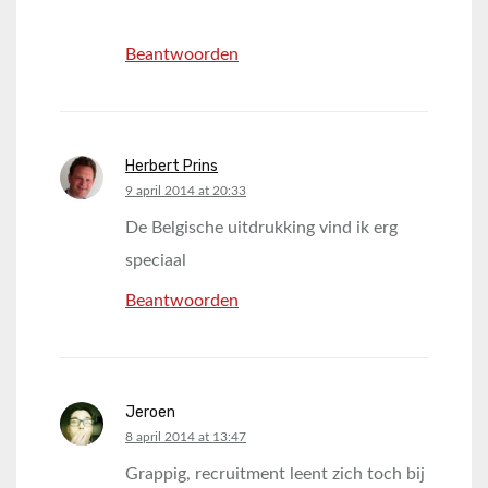
Beantwoorden
Herbert Prins
says:
9 april 2014 at 20:33
De Belgische uitdrukking vind ik erg
speciaal
Beantwoorden
Jeroen
says:
8 april 2014 at 13:47
Grappig, recruitment leent zich toch bij