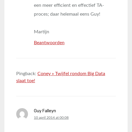
een meer efficient en effectief TA-
proces; daar helemaal eens Guy!
Martijn
Beantwoorden
Pingback:
Coney » Twijfel rondom Big Data
slaat toe!
Guy Falleyn
says:
10 april 2014 at 00:08