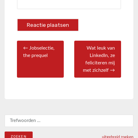
← Jobselectie,
Wat leuk van
the prequel
LinkedIn, ze
feliciteren mij
met zichzelf →
Zoeken naar:
uitgebreid zoeken