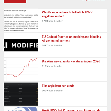
Was 8vance technisch failliet? Is UWV
engelbewaarder?
1710 keer bekeken
EU Code of Practice on marking and labelling
AI-generated content
1487 keer bekeken
Breaking news: aantal vacatures in juni 2026
1115 keer bekeken
Elke orgie kent een einde
1069 keer bekeken
Heeft UWV het Programma van Eisen van de