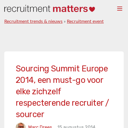
Togg
navi
Recruitment trends & nieuws
»
Recruitment event
Sourcing Summit Europe
2014, een must-go voor
elke zichzelf
respecterende recruiter /
sourcer
Marc Drees
15 augustus 2014