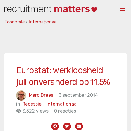
Togg
navi
Economie
»
Internationaal
Eurostat: werkloosheid
juli onveranderd op 11,5%
Marc Drees
3 september 2014
in
Recessie
,
Internationaal
3.522 views
0 reacties