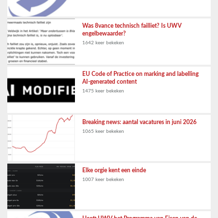
Was 8vance technisch failliet? Is UWV
engelbewaarder?
1642 keer bekeken
EU Code of Practice on marking and labelling
AI-generated content
1475 keer bekeken
Breaking news: aantal vacatures in juni 2026
1065 keer bekeken
Elke orgie kent een einde
1007 keer bekeken