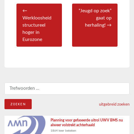
←
“Jeugd op zoek”
Werkloosheid
gaat op
structureel
herhaling! →
hoger in
Eurozone
Zoeken naar:
uitgebreid zoeken
Planning voor gefaseerde uitrol UWV BMS nu
alweer volstrekt achterhaald
1864 keer bekeken