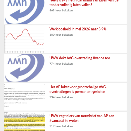
Heeft UWV het Programma van Eisen van de
tender volledig laten vallen?
869 keer bekeken
Werkloosheid in mei 2026 naar 3,9%
800 keer bekeken
UWV dekt AVG overtreding 8vance toe
774 keer bekeken
Het AP loket voor grootschalige AVG-
overtredingen is permanent gesloten
734 keer bekeken
UWV zegt niets van normbrief van AP aan
8vance af te weten
717 keer bekeken