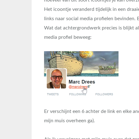
hoeveel van dit soort icoontjes je kan overz
Het icoontje veranderd tijdelijk in een draa
links naar social media profielen bevinden. 
Wat dat achtergrondwerk precies is blijkt al
media profiel beweeg:
Er verschijnt een 6 achter de link en elke an
mijn muis overheen ga).