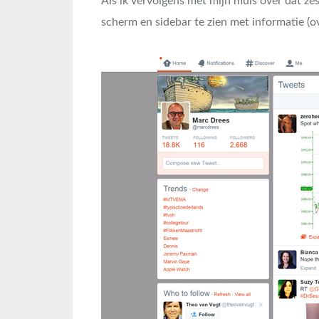
Als ik vervolgens met mijn muis over dat zes
scherm en sidebar te zien met informatie (ov