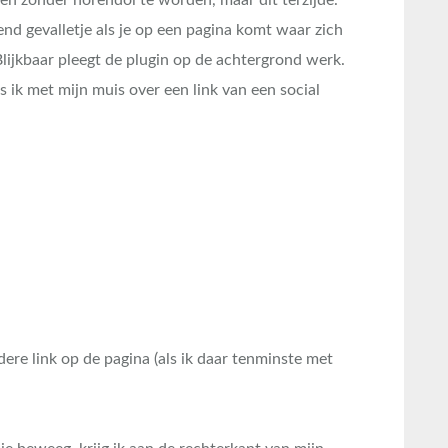
ien zonder horendol te worden, maar dit terzijde.
iend gevalletje als je op een pagina komt waar zich
Blijkbaar pleegt de plugin op de achtergrond werk.
s ik met mijn muis over een link van een social
dere link op de pagina (als ik daar tenminste met