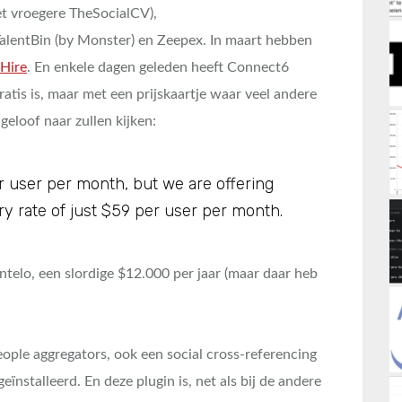
t vroegere TheSocialCV),
TalentBin (by Monster) en Zeepex. In maart hebben
Hire
. En enkele dagen geleden heeft Connect6
ratis is, maar met een prijskaartje waar veel andere
loof naar zullen kijken:
r user per month, but we are offering
y rate of just $59 per user per month.
Entelo, een slordige $12.000 per jaar (maar daar heb
ople aggregators, ook een social cross-referencing
ïnstalleerd. En deze plugin is, net als bij de andere