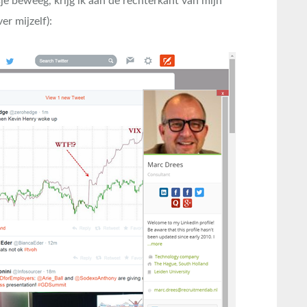
je beweeg, krijg ik aan de rechterkant van mijn
er mijzelf):