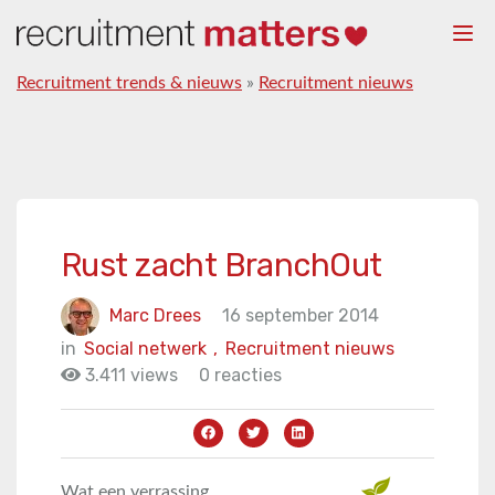
Togg
navi
Recruitment trends & nieuws
»
Recruitment nieuws
Rust zacht BranchOut
Marc Drees
16 september 2014
in
Social netwerk
,
Recruitment nieuws
3.411 views
0 reacties
Wat een verrassing,