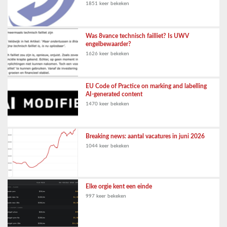
1851 keer bekeken
Was 8vance technisch failliet? Is UWV
engelbewaarder?
1626 keer bekeken
EU Code of Practice on marking and labelling
AI-generated content
1470 keer bekeken
Breaking news: aantal vacatures in juni 2026
1044 keer bekeken
Elke orgie kent een einde
997 keer bekeken