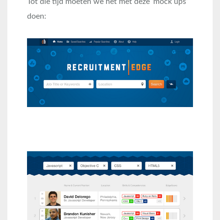
Tot die tijd moeten we het met deze ‘mock ups’
doen: