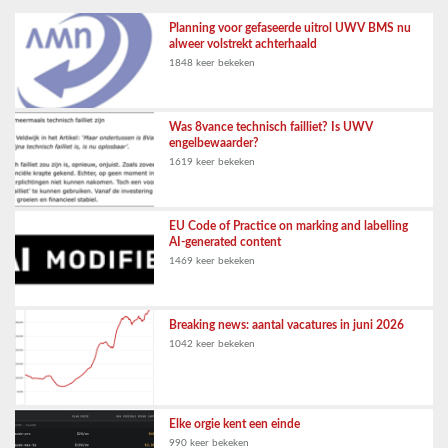
Planning voor gefaseerde uitrol UWV BMS nu
alweer volstrekt achterhaald
1848 keer bekeken
Was 8vance technisch failliet? Is UWV
engelbewaarder?
1619 keer bekeken
EU Code of Practice on marking and labelling
AI-generated content
1469 keer bekeken
Breaking news: aantal vacatures in juni 2026
1042 keer bekeken
Elke orgie kent een einde
990 keer bekeken