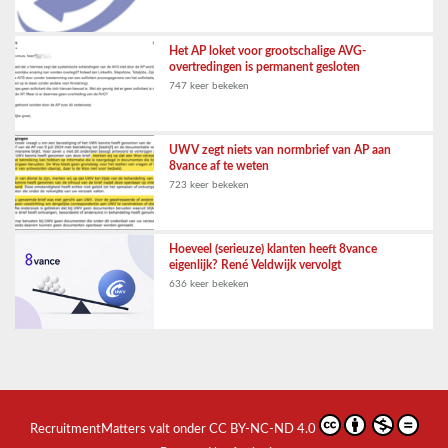
Het AP loket voor grootschalige AVG-
overtredingen is permanent gesloten
747 keer bekeken
UWV zegt niets van normbrief van AP aan
8vance af te weten
723 keer bekeken
Hoeveel (serieuze) klanten heeft 8vance
eigenlijk? René Veldwijk vervolgt
636 keer bekeken
RecruitmentMatters
valt onder
CC BY-NC-ND 4.0