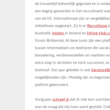
de tussentijd behoorlijk gegroeid en is ond
een begrip geworden in het recruitment wer
van de VS. Internationaal zijn er vergelijkba
initiatieven opgestart. Zo is er
Recruitloop
i
Australië,
Intalex
in Ierland en
Hiring-Hub.
Groot-Brittannië. Al deze tools zijn een pla
tussen intermediairs en bedrijven die vacatur
benadering, verdienmodellen en markten maa
extra stap in de keten en toch succesvol, z
buitenaf. Een jaar geleden is ook
VacatureB
mogelijkheden zijn. Moedig zijn ze begonne
platfom gelanceerd.
Vorig jaar
schreef ik
dat ik niet kon wachte
was de vraag die mij toen werd gesteld. Oo