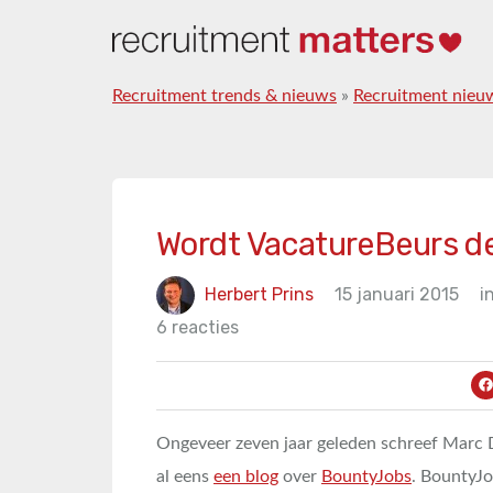
Recruitment trends & nieuws
»
Recruitment nieu
Wordt VacatureBeurs d
Herbert Prins
15 januari 2015
i
6 reacties
Ongeveer zeven jaar geleden schreef Marc 
al eens
een blog
over
BountyJobs
. BountyJo