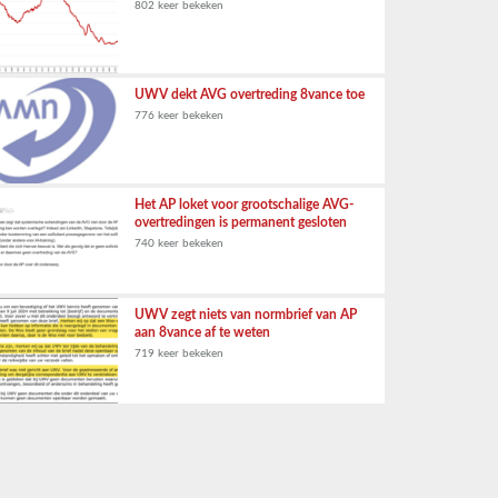
802 keer bekeken
UWV dekt AVG overtreding 8vance toe
776 keer bekeken
Het AP loket voor grootschalige AVG-
overtredingen is permanent gesloten
740 keer bekeken
UWV zegt niets van normbrief van AP
aan 8vance af te weten
719 keer bekeken