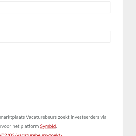
marktplaats Vacaturebeurs zoekt investeerders via
rvoor het platform
Symbid
.
/02/03/vacaturebeurs-zoekt-