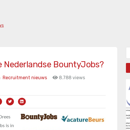
ws
Zo
e Nederlandse BountyJobs?
n
Recruitment nieuws
8.788 views
Drees
bs is in