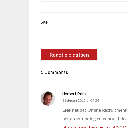
Site
6 Comments
Herbert Prins
says:
5 februari 2015 at 09:54
Lees net dat Online Recruitment 
het crowfunding en gebruikt daa
https://www.flexnieuws.nl/2015