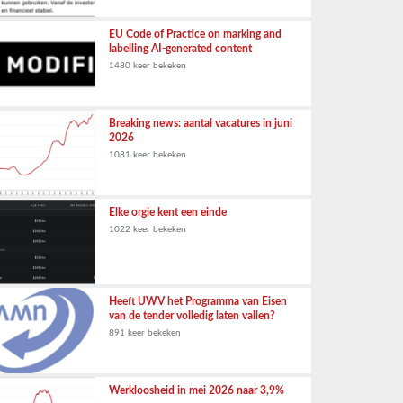
EU Code of Practice on marking and
labelling AI-generated content
1480 keer bekeken
Breaking news: aantal vacatures in juni
2026
1081 keer bekeken
Elke orgie kent een einde
1022 keer bekeken
Heeft UWV het Programma van Eisen
van de tender volledig laten vallen?
891 keer bekeken
Werkloosheid in mei 2026 naar 3,9%