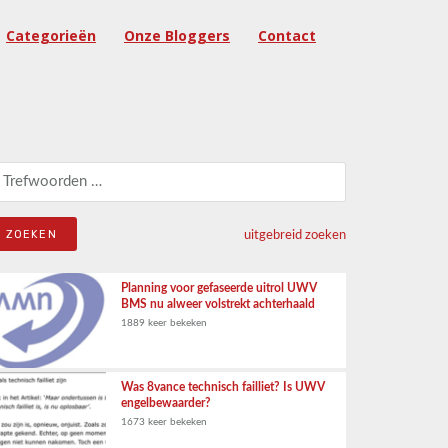
Categorieën
Onze Bloggers
Contact
eken naar:
uitgebreid zoeken
Planning voor gefaseerde uitrol UWV
BMS nu alweer volstrekt achterhaald
1889 keer bekeken
Was 8vance technisch failliet? Is UWV
engelbewaarder?
1673 keer bekeken