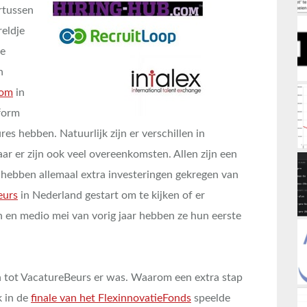
ertussen
eldje
re
n
com
in
tform
es hebben. Natuurlijk zijn er verschillen in
r er zijn ook veel overeenkomsten. Allen zijn een
e hebben allemaal extra investeringen gekregen van
eurs
in Nederland gestart om te kijken of er
n en medio mei van vorig jaar hebben ze hun eerste
n tot VacatureBeurs er was. Waarom een extra stap
k in de
finale van het FlexinnovatieFonds
speelde