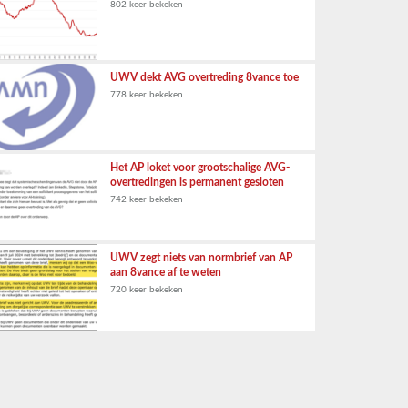
802 keer bekeken
UWV dekt AVG overtreding 8vance toe
778 keer bekeken
Het AP loket voor grootschalige AVG-
overtredingen is permanent gesloten
742 keer bekeken
UWV zegt niets van normbrief van AP
aan 8vance af te weten
720 keer bekeken