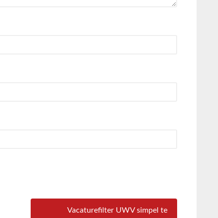
Vacaturefilter UWV simpel te