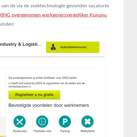
 van de via de zoektechnologie gevonden vacatures
XING overgenomen werkgeversvergelijker Kununu
.
vinden: