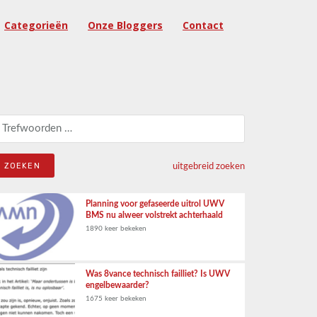
Categorieën
Onze Bloggers
Contact
eken naar:
uitgebreid zoeken
Planning voor gefaseerde uitrol UWV
BMS nu alweer volstrekt achterhaald
1890 keer bekeken
Was 8vance technisch failliet? Is UWV
engelbewaarder?
1675 keer bekeken