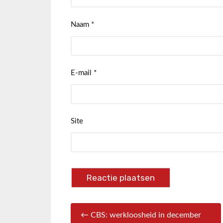
Naam
*
E-mail
*
Site
← CBS: werkloosheid in december