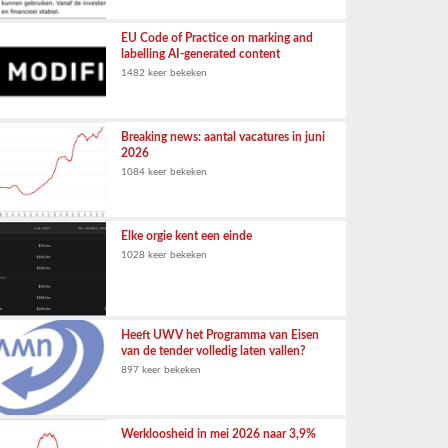
EU Code of Practice on marking and
labelling AI-generated content
1482 keer bekeken
Breaking news: aantal vacatures in juni
2026
1084 keer bekeken
Elke orgie kent een einde
1028 keer bekeken
Heeft UWV het Programma van Eisen
van de tender volledig laten vallen?
897 keer bekeken
Werkloosheid in mei 2026 naar 3,9%