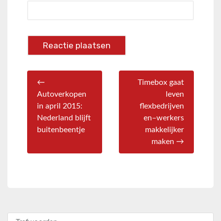
←
Timebox gaat
Autoverkopen
leven
in april 2015:
flexbedrijven
Nederland blijft
en–werkers
buitenbeentje
makkelijker
maken →
Zoeken naar: