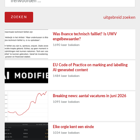
uitgebreid zoeken
Was 8vance technisch failliet? Is UWV
engelbewaarder?
1690 keer bekeken
EU Code of Practice on marking and labelling
AI-generated content
1484 keer bekeken
Breaking news: aantal vacatures in juni 2026
1095 keer bekeken
Elke orgie kent een einde
1034 keer bekeken