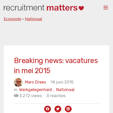
Togg
navi
Economie
»
Nationaal
Breaking news: vacatures
in mei 2015
Marc Drees
14 juni 2015
in
Werkgelegenheid
,
Nationaal
3.272 views
0 reacties