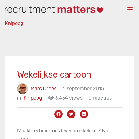
Togg
navi
Knipoog
Wekelijkse cartoon
Marc Drees
6 september 2015
in
Knipoog
3.434 views
0 reacties
Maakt techniek ons leven makkelijker? Niet