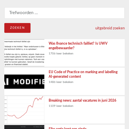
Zoeken naar:
uitgebreid zoeken
Was 8vance technisch failliet? Is UWV
engelbewaarder?
1706 keer bekeken
EU Code of Practice on marking and labelling
AI-generated content
1486 keer bekeken
Breaking news: aantal vacatures in juni 2026
1109 keer bekeken
Elke orgie kent een einde