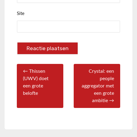
Site
← Thissen
Crystal: een
(UWV) doet
people
een grote
aggregator met
belofte
een grote
ambitie →