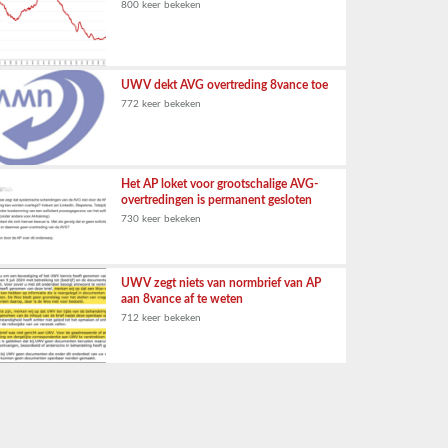
800 keer bekeken
UWV dekt AVG overtreding 8vance toe
772 keer bekeken
Het AP loket voor grootschalige AVG-
overtredingen is permanent gesloten
730 keer bekeken
UWV zegt niets van normbrief van AP
aan 8vance af te weten
712 keer bekeken