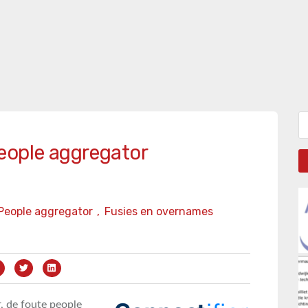
Zo
eople aggregator
People aggregator
,
Fusies en overnames
, de foute people