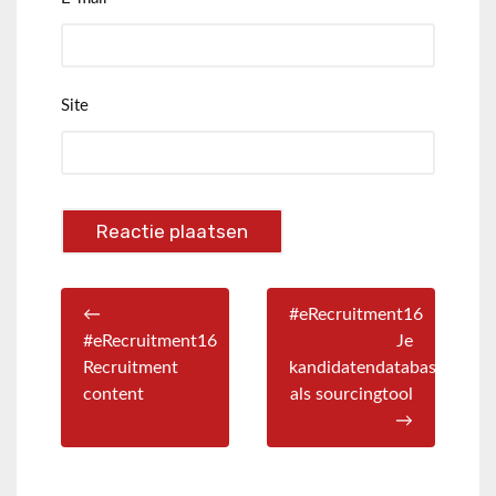
Site
←
#eRecruitment16
#eRecruitment16
Je
Recruitment
kandidatendatabase
content
als sourcingtool
→