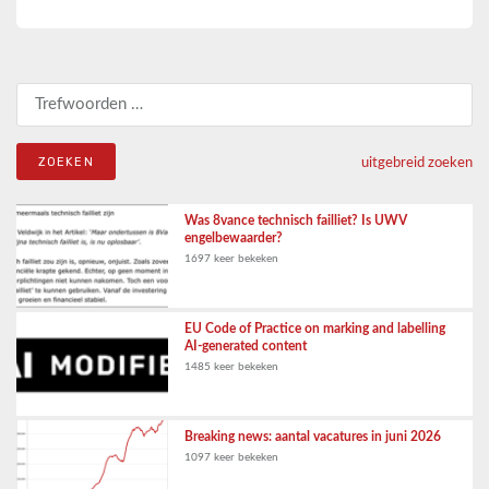
Zoeken naar:
uitgebreid zoeken
Was 8vance technisch failliet? Is UWV
engelbewaarder?
1697 keer bekeken
EU Code of Practice on marking and labelling
AI-generated content
1485 keer bekeken
Breaking news: aantal vacatures in juni 2026
1097 keer bekeken