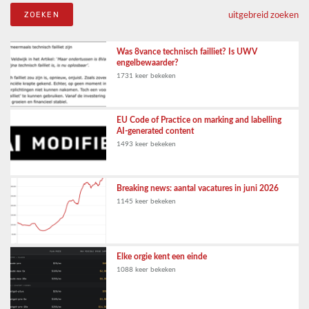
uitgebreid zoeken
Was 8vance technisch failliet? Is UWV
engelbewaarder?
1731 keer bekeken
EU Code of Practice on marking and labelling
AI-generated content
1493 keer bekeken
Breaking news: aantal vacatures in juni 2026
1145 keer bekeken
Elke orgie kent een einde
1088 keer bekeken