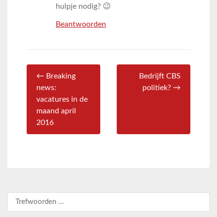
hulpje nodig? 😉
Beantwoorden
← Breaking
Bedrijft CBS
news:
politiek? →
vacatures in de
maand april
2016
Zoeken naar: