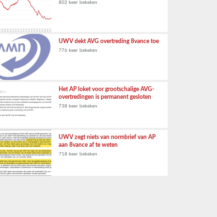
802 keer bekeken
UWV dekt AVG overtreding 8vance toe
776 keer bekeken
Het AP loket voor grootschalige AVG-
overtredingen is permanent gesloten
738 keer bekeken
UWV zegt niets van normbrief van AP
aan 8vance af te weten
718 keer bekeken