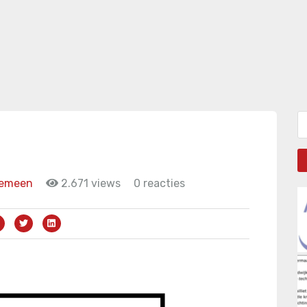
Zo
gemeen
2.671 views
0 reacties