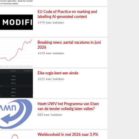
EU Code of Practice on marking and
labelling AI-generated content
1479 keer bekeken
Breaking news: aantal vacatures in juni
2026
1078 keer bekeken
Elke orgie kent een einde
1015 keer bekeken
Heeft UWV het Programma van Eisen
van de tender volledig laten vallen?
883 keer bekeken
Werkloosheid in mei 2026 naar 3,9%