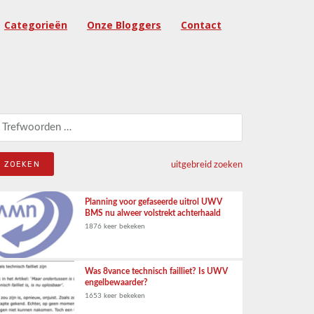
Categorieën
Onze Bloggers
Contact
eken naar:
uitgebreid zoeken
Planning voor gefaseerde uitrol UWV
BMS nu alweer volstrekt achterhaald
1876 keer bekeken
Was 8vance technisch failliet? Is UWV
engelbewaarder?
1653 keer bekeken