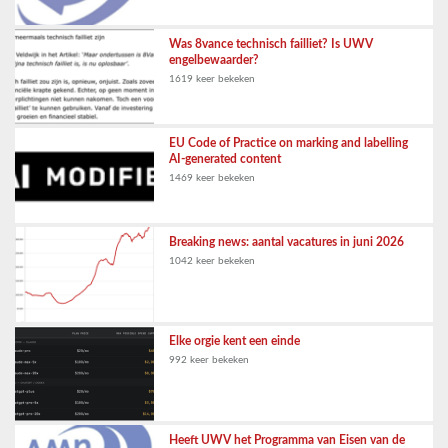
Was 8vance technisch failliet? Is UWV
engelbewaarder?
1619 keer bekeken
EU Code of Practice on marking and labelling
AI-generated content
1469 keer bekeken
Breaking news: aantal vacatures in juni 2026
1042 keer bekeken
Elke orgie kent een einde
992 keer bekeken
Heeft UWV het Programma van Eisen van de