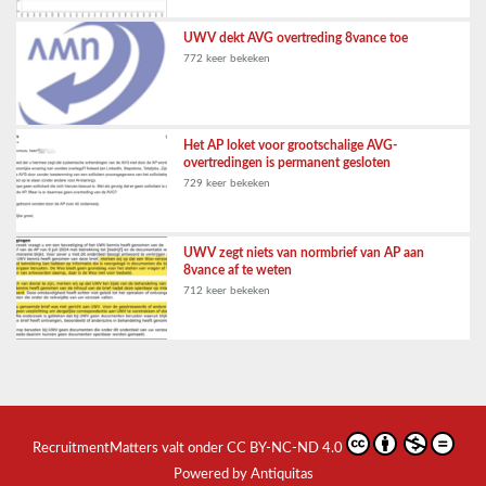
UWV dekt AVG overtreding 8vance toe
772 keer bekeken
Het AP loket voor grootschalige AVG-
overtredingen is permanent gesloten
729 keer bekeken
UWV zegt niets van normbrief van AP aan
8vance af te weten
712 keer bekeken
RecruitmentMatters
valt onder
CC BY-NC-ND 4.0
Powered by Antiquitas