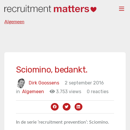
Togg
navi
Algemeen
Sciomino, bedankt.
Dirk Goossens
2 september 2016
in
Algemeen
3.753 views
0 reacties
In de serie ‘recruitment prevention’: Sciomino.