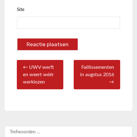
Site
← UWV werft
Faillissementen
en weert wéér
in augstus 2016
werklozen
→
Zoeken naar: