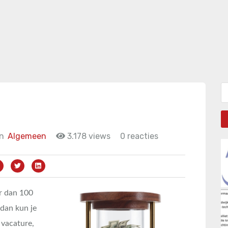
Zo
in
Algemeen
3.178 views
0 reacties
er dan 100
 dan kun je
 vacature,