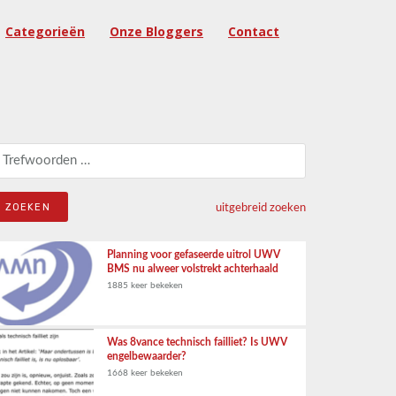
Categorieën
Onze Bloggers
Contact
eken naar:
uitgebreid zoeken
Planning voor gefaseerde uitrol UWV
BMS nu alweer volstrekt achterhaald
1885 keer bekeken
Was 8vance technisch failliet? Is UWV
engelbewaarder?
1668 keer bekeken