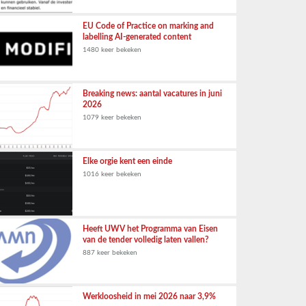
EU Code of Practice on marking and
labelling AI-generated content
1480 keer bekeken
Breaking news: aantal vacatures in juni
2026
1079 keer bekeken
Elke orgie kent een einde
1016 keer bekeken
Heeft UWV het Programma van Eisen
van de tender volledig laten vallen?
887 keer bekeken
Werkloosheid in mei 2026 naar 3,9%