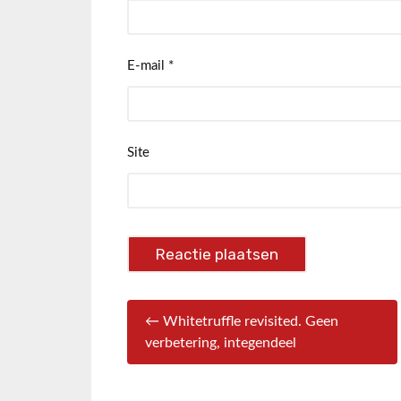
E-mail
*
Site
← Whitetruffle revisited. Geen
verbetering, integendeel