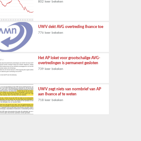
802 keer bekeken
UWV dekt AVG overtreding 8vance toe
776 keer bekeken
Het AP loket voor grootschalige AVG-
overtredingen is permanent gesloten
739 keer bekeken
UWV zegt niets van normbrief van AP
aan 8vance af te weten
718 keer bekeken