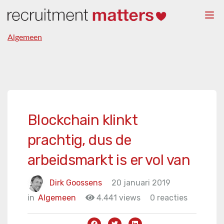
Togg
navi
Algemeen
Blockchain klinkt
prachtig, dus de
arbeidsmarkt is er vol van
Dirk Goossens
20 januari 2019
in
Algemeen
4.441 views
0 reacties