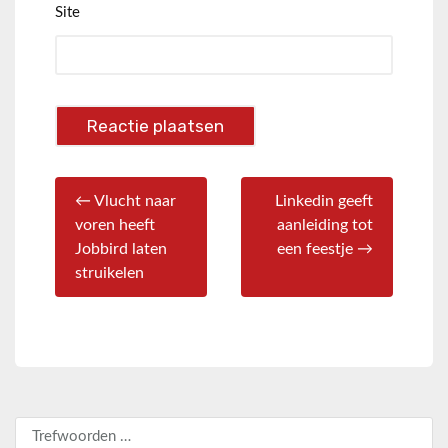
Site
← Vlucht naar
Linkedin geeft
voren heeft
aanleiding tot
Jobbird laten
een feestje →
struikelen
Zoeken naar: