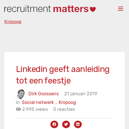
Togg
navi
Knipoog
Linkedin geeft aanleiding
tot een feestje
Dirk Goossens
21 januari 2019
in
Social netwerk
,
Knipoog
2.995 views
0 reacties