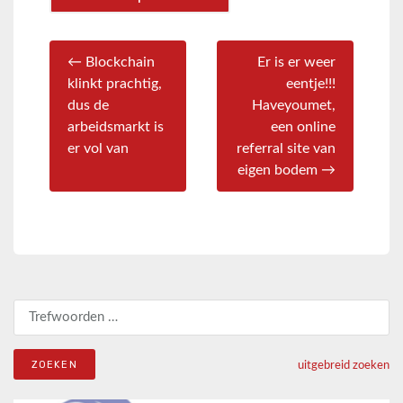
← Blockchain
Er is er weer
klinkt prachtig,
eentje!!!
dus de
Haveyoumet,
arbeidsmarkt is
een online
er vol van
referral site van
eigen bodem →
Zoeken naar:
uitgebreid zoeken