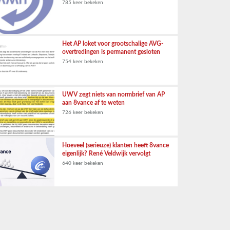
785 keer bekeken
Het AP loket voor grootschalige AVG-
overtredingen is permanent gesloten
754 keer bekeken
UWV zegt niets van normbrief van AP
aan 8vance af te weten
726 keer bekeken
Hoeveel (serieuze) klanten heeft 8vance
eigenlijk? René Veldwijk vervolgt
640 keer bekeken