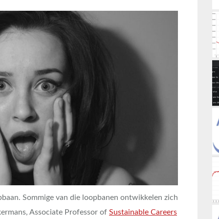
opbaan. Sommige van die loopbanen ontwikkelen zich
kermans, Associate Professor of
Sustainable Careers