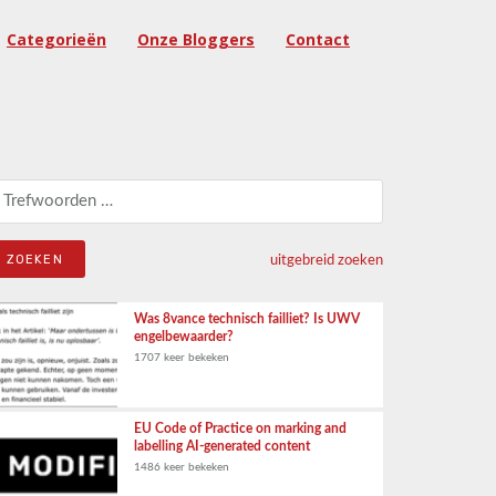
Categorieën
Onze Bloggers
Contact
eken naar:
uitgebreid zoeken
Was 8vance technisch failliet? Is UWV
engelbewaarder?
1707 keer bekeken
EU Code of Practice on marking and
labelling AI-generated content
1486 keer bekeken