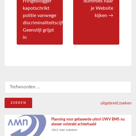
Fringeblogger
dummies naar
kapotschrikt
je Website
politie vanwege
kijken →
discriminaliteitscijfers,
Geenstijl grijpt
in
Zoeken naar:
uitgebreid zoeken
Planning voor gefaseerde uitrol UWV BMS nu
alweer volstrekt achterhaald
1861 keer bekeken