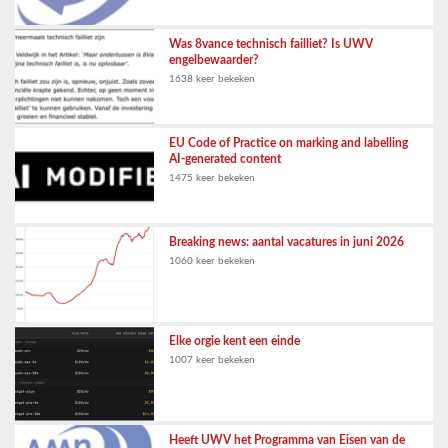
Was 8vance technisch failliet? Is UWV
engelbewaarder?
1638 keer bekeken
EU Code of Practice on marking and labelling
AI-generated content
1475 keer bekeken
Breaking news: aantal vacatures in juni 2026
1060 keer bekeken
Elke orgie kent een einde
1007 keer bekeken
Heeft UWV het Programma van Eisen van de