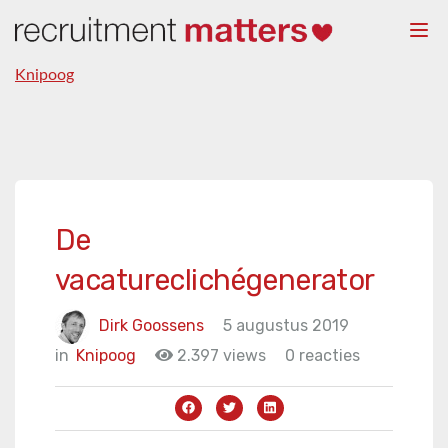
Togg
navi
Knipoog
De
vacatureclichégenerator
Dirk Goossens
5 augustus 2019
in
Knipoog
2.397 views
0 reacties