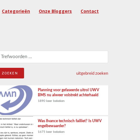
Categorieën
Onze Bloggers
Contact
eken naar:
uitgebreid zoeken
Planning voor gefaseerde uitrol UWV
BMS nu alweer volstrekt achterhaald
1890 keer bekeken
Was 8vance technisch failliet? Is UWV
engelbewaarder?
1675 keer bekeken