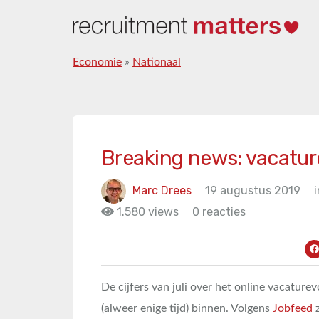
Economie
»
Nationaal
Breaking news: vacature
Marc Drees
19 augustus 2019
i
1.580 views
0 reacties
De cijfers van juli over het online vacature
(alweer enige tijd) binnen. Volgens
Jobfeed
z