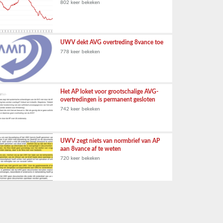
802 keer bekeken
UWV dekt AVG overtreding 8vance toe
778 keer bekeken
Het AP loket voor grootschalige AVG-
overtredingen is permanent gesloten
742 keer bekeken
UWV zegt niets van normbrief van AP
aan 8vance af te weten
720 keer bekeken