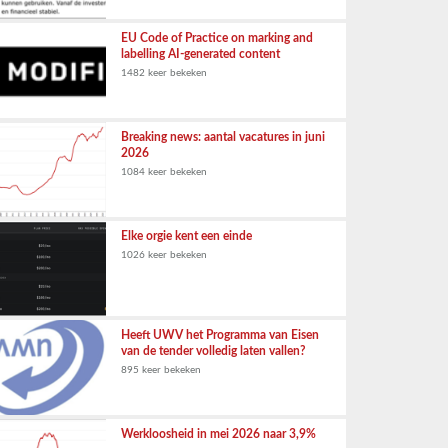
EU Code of Practice on marking and
labelling AI-generated content
1482 keer bekeken
Breaking news: aantal vacatures in juni
2026
1084 keer bekeken
Elke orgie kent een einde
1026 keer bekeken
Heeft UWV het Programma van Eisen
van de tender volledig laten vallen?
895 keer bekeken
Werkloosheid in mei 2026 naar 3,9%