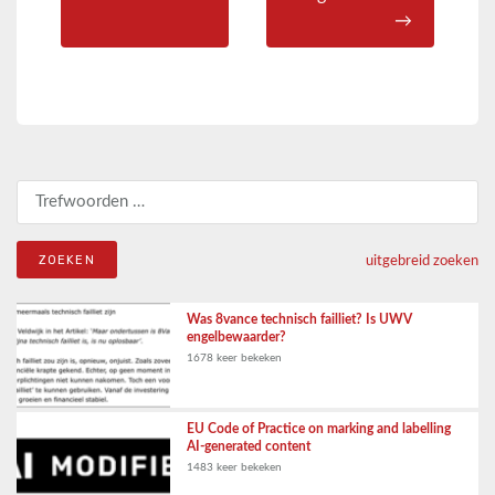
→
Zoeken naar:
uitgebreid zoeken
Was 8vance technisch failliet? Is UWV
engelbewaarder?
1678 keer bekeken
EU Code of Practice on marking and labelling
AI-generated content
1483 keer bekeken