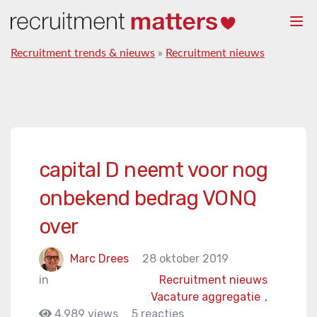
Togg
navi
Recruitment trends & nieuws
»
Recruitment nieuws
capital D neemt voor nog
onbekend bedrag VONQ
over
Marc Drees
28 oktober 2019
in
Recruitment nieuws
Vacature aggregatie
,
4.989 views
5 reacties