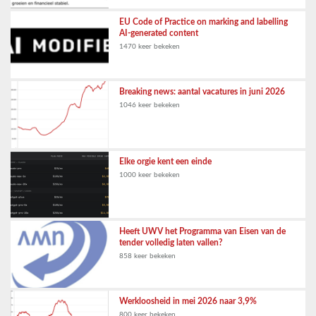
EU Code of Practice on marking and labelling
AI-generated content
1470 keer bekeken
Breaking news: aantal vacatures in juni 2026
1046 keer bekeken
Elke orgie kent een einde
1000 keer bekeken
Heeft UWV het Programma van Eisen van de
tender volledig laten vallen?
858 keer bekeken
Werkloosheid in mei 2026 naar 3,9%
800 keer bekeken